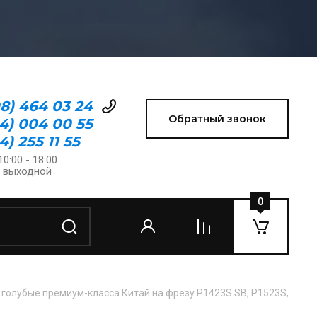
08) 464 03 24
Обратный звонок
24) 004 00 55
4) 255 11 55
10:00 - 18:00
: выходной
0
голубые премиум-класса Китай на фрезу P1423S.SB, P1523S, P1431S.K