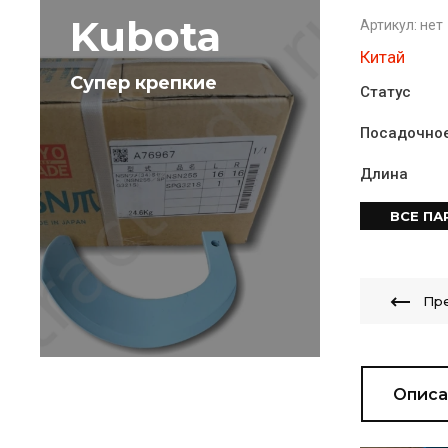
Kubota
Артикул:
нет
Китай
Супер крепкие
Статус
Посадочно
Длина
ВСЕ П
Пр
Описа