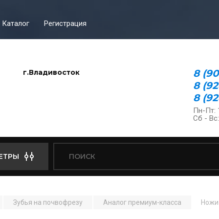
Каталог
Регистрация
8 (9
г.Владивосток
8 (9
8 (92
Пн-Пт: 
Сб - Вс
ЕТРЫ
Зубья на почвофрезу
Аналог премиум-класса
Ножи 