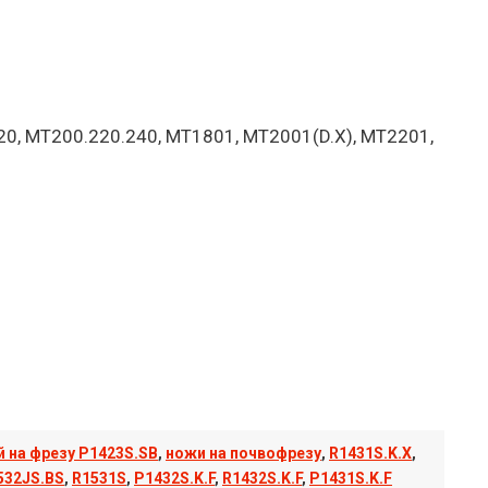
20, MT200.220.240, MT1801, MT2001(D.X), MT2201,
 на фрезу P1423S.SB
,
ножи на почвофрезу
,
R1431S.K.X
,
532JS.BS
,
R1531S
,
P1432S.K.F
,
R1432S.K.F
,
P1431S.K.F