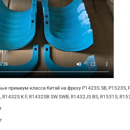
ые премиум-класса Китай на фрезу P1423S.SB, P1523S, P1
, R1432S.K.F, R1432SB.SW.SWB, R1432JS.BS, R1531S, R153
т
т