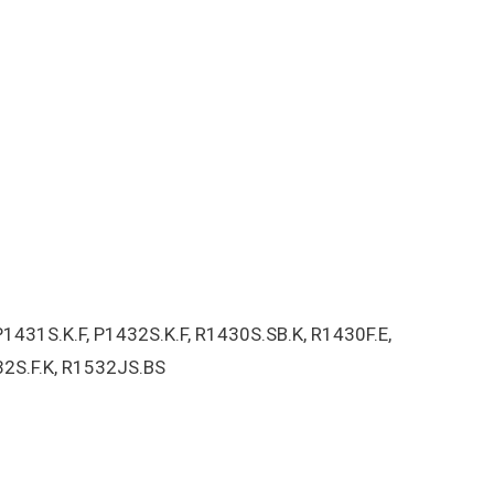
431S.K.F, P1432S.K.F, R1430S.SB.K, R1430F.E,
2S.F.K, R1532JS.BS