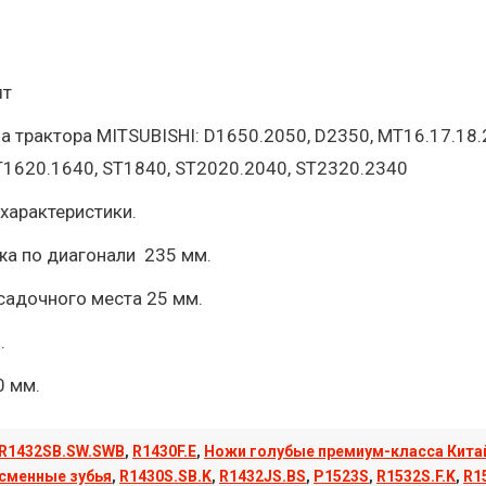
шт
а трактора MITSUBISHI: D1650.2050, D2350, MT16.17.18.
1620.1640, ST1840, ST2020.2040, ST2320.2340
характеристики.
жа по диагонали 235 мм.
садочного места 25 мм.
.
0 мм.
R1432SB.SW.SWB
,
R1430F.E
,
Ножи голубые премиум-класса Китай
сменные зубья
,
R1430S.SB.K
,
R1432JS.BS
,
P1523S
,
R1532S.F.K
,
R1