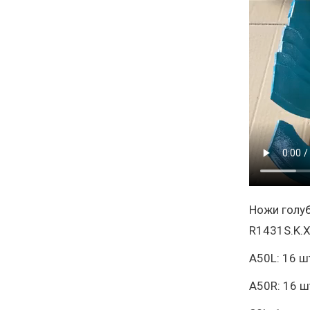
Ножи голуб
R1431S.K.X
А50L: 16 ш
А50R: 16 ш