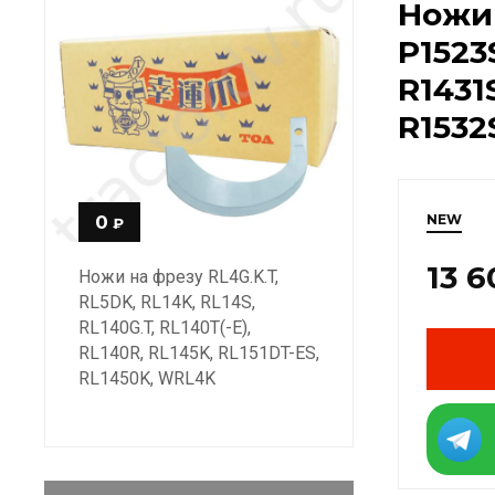
Ножи 
P1523S
R1431
R1532
NEW
0
₽
13 6
Ножи на фрезу RL4G.K.T,
RL5DK, RL14K, RL14S,
RL140G.T, RL140T(-E),
RL140R, RL145K, RL151DT-ES,
RL1450K, WRL4K