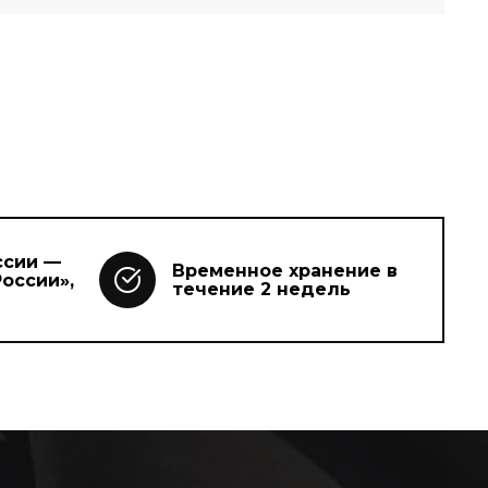
ссии —
Временное хранение в
оссии»,
течение 2 недель