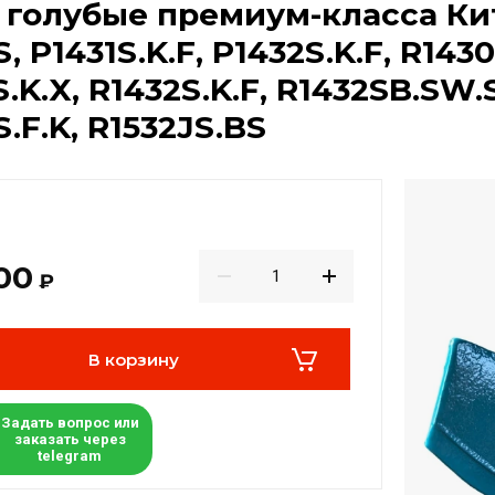
голубые премиум-класса Кит
, P1431S.K.F, P1432S.K.F, R1430
S.K.X, R1432S.K.F, R1432SB.SW.
S.F.K, R1532JS.BS
00
₽
В корзину
Задать вопрос или
заказать через
telegram