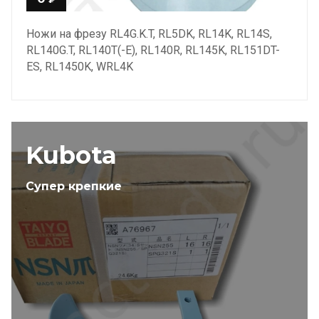
Ножи на фрезу RL4G.K.T, RL5DK, RL14K, RL14S,
RL140G.T, RL140T(-E), RL140R, RL145K, RL151DT-
ES, RL1450K, WRL4K
Kubota
Супер крепкие