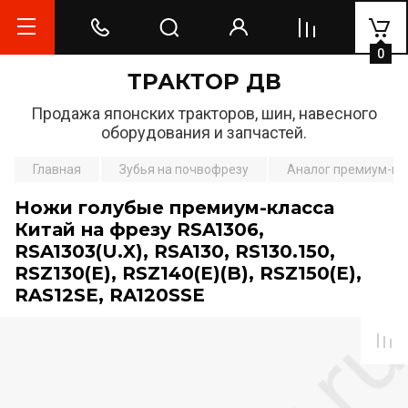
0
ТРАКТОР ДВ
Продажа японских тракторов, шин, навесного
оборудования и запчастей.
Главная
Зубья на почвофрезу
Аналог премиум-кл
Ножи голубые премиум-класса
Китай на фрезу RSA1306,
RSA1303(U.X), RSA130, RS130.150,
RSZ130(E), RSZ140(E)(B), RSZ150(E),
RAS12SE, RA120SSE