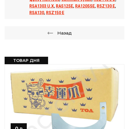
RSA1303 U.X
,
RAS12SE
,
RA120SSE
,
RSZ130 E
,
RSA130
,
RSZ150 E
Назад
ТОВАР ДНЯ
0
₽