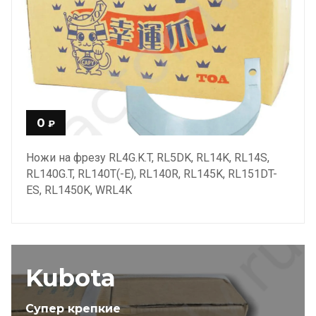
0
₽
Ножи на фрезу RL4G.K.T, RL5DK, RL14K, RL14S,
RL140G.T, RL140T(-E), RL140R, RL145K, RL151DT-
ES, RL1450K, WRL4K
Kubota
Супер крепкие