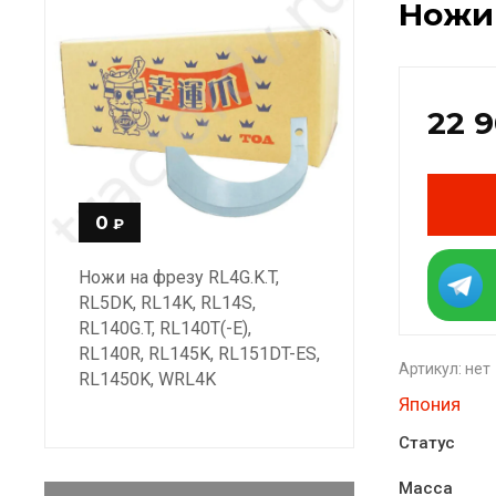
Ножи 
22 
0
₽
Ножи на фрезу RL4G.K.T,
RL5DK, RL14K, RL14S,
RL140G.T, RL140T(-E),
RL140R, RL145K, RL151DT-ES,
Артикул:
нет
RL1450K, WRL4K
Япония
Статус
Масса