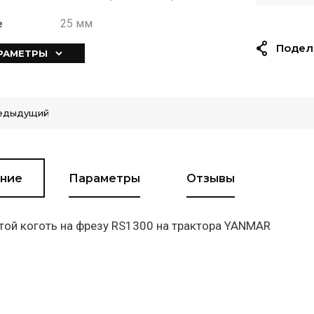
25 мм
е
Подел
АРАМЕТРЫ
едыдущий
ние
Параметры
Отзывы
ой коготь на фрезу RS1300 на трактора YANMAR