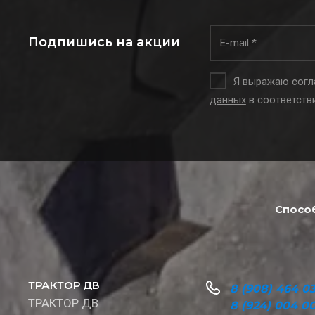
Подпишись на акции
Я выражаю
согл
данных
в соответств
Спосо
ТРАКТОР ДВ
8 (908) 464 03
ТРАКТОР ДВ
8 (924) 004 0