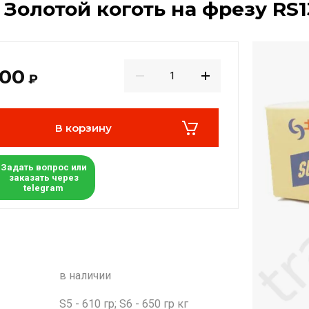
Золотой коготь на фрезу RS
900
₽
В корзину
Задать вопрос или
заказать через
telegram
в наличии
S5 - 610 гр; S6 - 650 гр кг