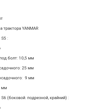
шт
на трактора YANMAR
S5 :
р
под болт: 10,5 мм
садочного: 25 мм
осадочного: 9 мм
5 мм
S6 (боковой. подрезной, крайний) :
р