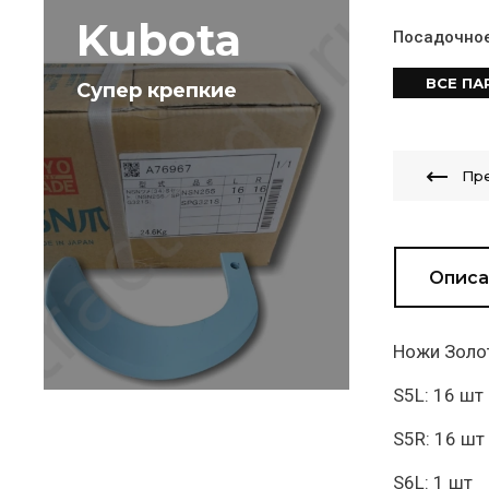
Kubota
Посадочно
ВСЕ П
Супер крепкие
Пр
Описа
Ножи Золот
S5L: 16 шт
S5R: 16 шт
S6L: 1 шт