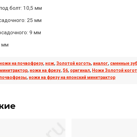
под болт: 10,5 мм
садочного: 25 мм
осадочного: 9 мм
5 мм
ножи на почвофрезу
,
нож
,
Золотой коготь
,
аналог
,
сменные зу
минитрактор
,
ножи на фрезу
,
S6
,
оригинал
,
Ножи Золотой когот
почвофрезы
,
ножи на фрезу на японский минитрактор
жие