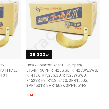
28 200
₽
езу
Ножи Золотой коготь на фрезу
Но
 TS111C.D,
E154P.156PF, R1423S.SB, R1423SW.SWB,
RK
JTX11,
R1435X, R1523S.SB, R1523W.SWB,
A
R1528S.HS, R15S, E130, 3PR1500S,
T
3PR1501S, 3PR1602F, 3PR1651FS
TOA