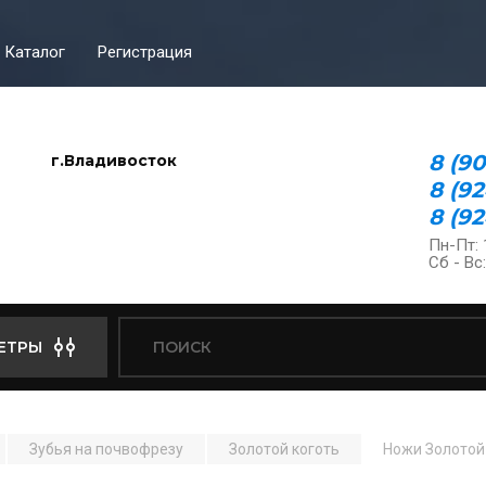
Каталог
Регистрация
8 (9
г.Владивосток
8 (9
8 (92
Пн-Пт: 
Сб - Вс
ЕТРЫ
Зубья на почвофрезу
Золотой коготь
Ножи Золотой