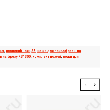
бья
,
японский нож
,
S5
,
ножи для почвофрезы на
ь на фрезу RS1300
,
комплект ножей
,
ножи для