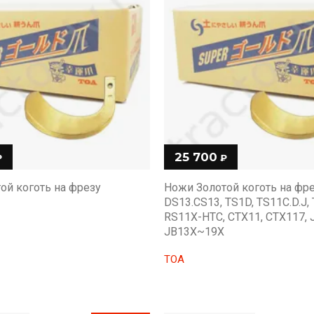
25 700
₽
₽
ой коготь на фрезу
Ножи Золотой коготь на фр
DS13.CS13, TS1D, TS11C.D.J,
RS11X-HTC, CTX11, CTX117, 
JB13X~19X
TOA